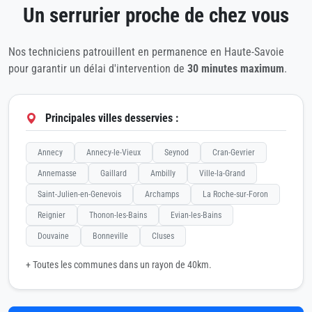
Un serrurier proche de chez vous
Nos techniciens patrouillent en permanence en Haute-Savoie
pour garantir un délai d'intervention de
30 minutes maximum
.
Principales villes desservies :
Annecy
Annecy-le-Vieux
Seynod
Cran-Gevrier
Annemasse
Gaillard
Ambilly
Ville-la-Grand
Saint-Julien-en-Genevois
Archamps
La Roche-sur-Foron
Reignier
Thonon-les-Bains
Evian-les-Bains
Douvaine
Bonneville
Cluses
+ Toutes les communes dans un rayon de 40km.