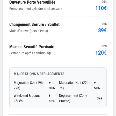
dès
Ouverture Porte Verrouillée
110€
Remplacement cylindre si nécessaire
dès
Changement Serrure / Barillet
89€
Main d'œuvre (hors pièces)
dès
Mise en Sécurité Provisoire
120€
Fermeture après cambriolage
MAJORATIONS & DÉPLACEMENTS
Majoration Soir (19h -
+
Majoration Nuit (22h -
+
22h)
30%
7h)
50%
Week-end & Jours
+
Déplacement (Zone
39€
Fériés
50%
Proche)