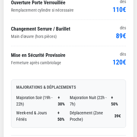
dès
Ouverture Porte Verrouillée
110€
Remplacement cylindre si nécessaire
dès
Changement Serrure / Barillet
89€
Main d'œuvre (hors pièces)
dès
Mise en Sécurité Provisoire
120€
Fermeture après cambriolage
MAJORATIONS & DÉPLACEMENTS
Majoration Soir (19h -
+
Majoration Nuit (22h -
+
22h)
30%
7h)
50%
Week-end & Jours
+
Déplacement (Zone
39€
Fériés
50%
Proche)