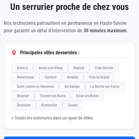
Un serrurier proche de chez vous
Nos techniciens patrouillent en permanence en Haute-Savoie
pour garantir un délai d'intervention de
30 minutes maximum
.
Principales villes desservies :
Annecy
Annecy-le-Vieux
Seynod
Cran-Gevrier
Annemasse
Gaillard
Ambilly
Ville-la-Grand
Saint-Julien-en-Genevois
Archamps
La Roche-sur-Foron
Reignier
Thonon-les-Bains
Evian-les-Bains
Douvaine
Bonneville
Cluses
+ Toutes les communes dans un rayon de 40km.