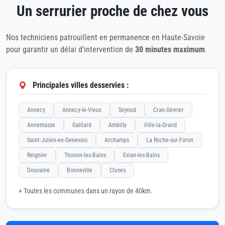
Un serrurier proche de chez vous
Nos techniciens patrouillent en permanence en Haute-Savoie
pour garantir un délai d'intervention de
30 minutes maximum
.
Principales villes desservies :
Annecy
Annecy-le-Vieux
Seynod
Cran-Gevrier
Annemasse
Gaillard
Ambilly
Ville-la-Grand
Saint-Julien-en-Genevois
Archamps
La Roche-sur-Foron
Reignier
Thonon-les-Bains
Evian-les-Bains
Douvaine
Bonneville
Cluses
+ Toutes les communes dans un rayon de 40km.