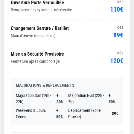
dès
Ouverture Porte Verrouillée
110€
Remplacement cylindre si nécessaire
dès
Changement Serrure / Barillet
89€
Main d'œuvre (hors pièces)
dès
Mise en Sécurité Provisoire
120€
Fermeture après cambriolage
MAJORATIONS & DÉPLACEMENTS
Majoration Soir (19h -
+
Majoration Nuit (22h -
+
22h)
30%
7h)
50%
Week-end & Jours
+
Déplacement (Zone
39€
Fériés
50%
Proche)