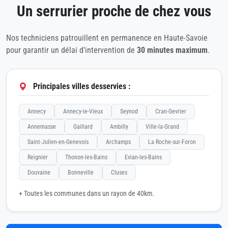
Un serrurier proche de chez vous
Nos techniciens patrouillent en permanence en Haute-Savoie
pour garantir un délai d'intervention de
30 minutes maximum
.
Principales villes desservies :
Annecy
Annecy-le-Vieux
Seynod
Cran-Gevrier
Annemasse
Gaillard
Ambilly
Ville-la-Grand
Saint-Julien-en-Genevois
Archamps
La Roche-sur-Foron
Reignier
Thonon-les-Bains
Evian-les-Bains
Douvaine
Bonneville
Cluses
+ Toutes les communes dans un rayon de 40km.