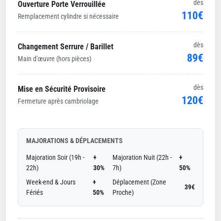
dès
Ouverture Porte Verrouillée
110€
Remplacement cylindre si nécessaire
dès
Changement Serrure / Barillet
89€
Main d'œuvre (hors pièces)
dès
Mise en Sécurité Provisoire
120€
Fermeture après cambriolage
MAJORATIONS & DÉPLACEMENTS
Majoration Soir (19h -
+
Majoration Nuit (22h -
+
22h)
30%
7h)
50%
Week-end & Jours
+
Déplacement (Zone
39€
Fériés
50%
Proche)