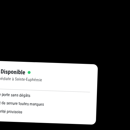
 Disponible
médiate à Sainte-Euphémie
 porte sans dégâts
de serrure toutes marques
ité provisoire