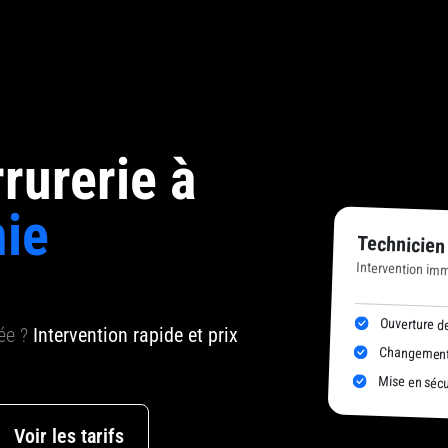
rurerie à
ie
Technicien
Intervention im
Ouverture de
uée ?
Intervention rapide et prix
Changement 
Mise en sécur
Voir les tarifs