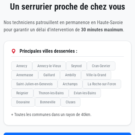
Un serrurier proche de chez vous
Nos techniciens patrouillent en permanence en Haute-Savoie
pour garantir un délai d'intervention de
30 minutes maximum
.
Principales villes desservies :
Annecy
Annecy-le-Vieux
Seynod
Cran-Gevrier
Annemasse
Gaillard
Ambilly
Ville-la-Grand
Saint-Julien-en-Genevois
Archamps
La Roche-sur-Foron
Reignier
Thonon-les-Bains
Evian-les-Bains
Douvaine
Bonneville
Cluses
+ Toutes les communes dans un rayon de 40km.