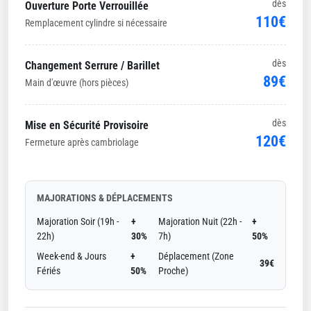
dès
Ouverture Porte Verrouillée
110€
Remplacement cylindre si nécessaire
dès
Changement Serrure / Barillet
89€
Main d'œuvre (hors pièces)
dès
Mise en Sécurité Provisoire
120€
Fermeture après cambriolage
MAJORATIONS & DÉPLACEMENTS
Majoration Soir (19h -
+
Majoration Nuit (22h -
+
22h)
30%
7h)
50%
Week-end & Jours
+
Déplacement (Zone
39€
Fériés
50%
Proche)