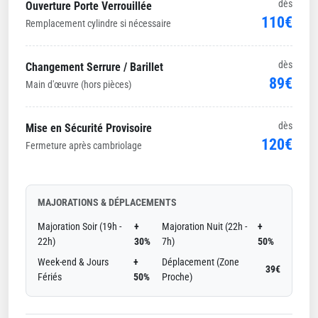
dès
Ouverture Porte Verrouillée
110€
Remplacement cylindre si nécessaire
dès
Changement Serrure / Barillet
89€
Main d'œuvre (hors pièces)
dès
Mise en Sécurité Provisoire
120€
Fermeture après cambriolage
MAJORATIONS & DÉPLACEMENTS
Majoration Soir (19h -
+
Majoration Nuit (22h -
+
22h)
30%
7h)
50%
Week-end & Jours
+
Déplacement (Zone
39€
Fériés
50%
Proche)