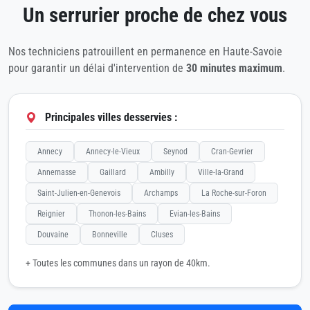
Un serrurier proche de chez vous
Nos techniciens patrouillent en permanence en Haute-Savoie
pour garantir un délai d'intervention de
30 minutes maximum
.
Principales villes desservies :
Annecy
Annecy-le-Vieux
Seynod
Cran-Gevrier
Annemasse
Gaillard
Ambilly
Ville-la-Grand
Saint-Julien-en-Genevois
Archamps
La Roche-sur-Foron
Reignier
Thonon-les-Bains
Evian-les-Bains
Douvaine
Bonneville
Cluses
+ Toutes les communes dans un rayon de 40km.