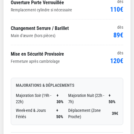
dès
Ouverture Porte Verrouillée
110€
Remplacement cylindre si nécessaire
dès
Changement Serrure / Barillet
89€
Main d'œuvre (hors pièces)
dès
Mise en Sécurité Provisoire
120€
Fermeture après cambriolage
MAJORATIONS & DÉPLACEMENTS
Majoration Soir (19h -
+
Majoration Nuit (22h -
+
22h)
30%
7h)
50%
Week-end & Jours
+
Déplacement (Zone
39€
Fériés
50%
Proche)