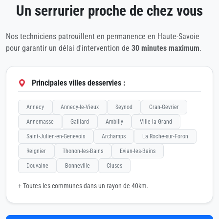
Un serrurier proche de chez vous
Nos techniciens patrouillent en permanence en Haute-Savoie
pour garantir un délai d'intervention de
30 minutes maximum
.
Principales villes desservies :
Annecy
Annecy-le-Vieux
Seynod
Cran-Gevrier
Annemasse
Gaillard
Ambilly
Ville-la-Grand
Saint-Julien-en-Genevois
Archamps
La Roche-sur-Foron
Reignier
Thonon-les-Bains
Evian-les-Bains
Douvaine
Bonneville
Cluses
+ Toutes les communes dans un rayon de 40km.