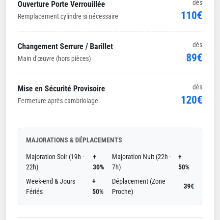
dès
Ouverture Porte Verrouillée
110€
Remplacement cylindre si nécessaire
dès
Changement Serrure / Barillet
89€
Main d'œuvre (hors pièces)
dès
Mise en Sécurité Provisoire
120€
Fermeture après cambriolage
MAJORATIONS & DÉPLACEMENTS
Majoration Soir (19h -
+
Majoration Nuit (22h -
+
22h)
30%
7h)
50%
Week-end & Jours
+
Déplacement (Zone
39€
Fériés
50%
Proche)