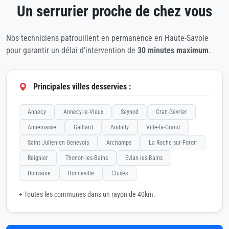
Un serrurier proche de chez vous
Nos techniciens patrouillent en permanence en Haute-Savoie
pour garantir un délai d'intervention de
30 minutes maximum
.
Principales villes desservies :
Annecy
Annecy-le-Vieux
Seynod
Cran-Gevrier
Annemasse
Gaillard
Ambilly
Ville-la-Grand
Saint-Julien-en-Genevois
Archamps
La Roche-sur-Foron
Reignier
Thonon-les-Bains
Evian-les-Bains
Douvaine
Bonneville
Cluses
+ Toutes les communes dans un rayon de 40km.