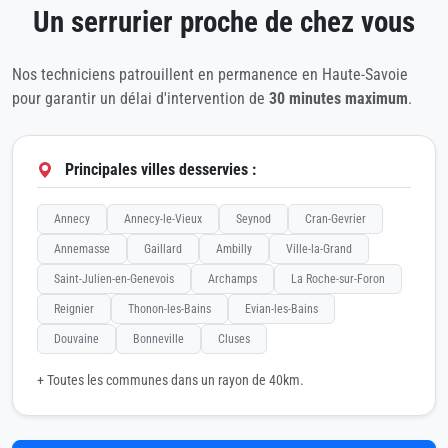
Un serrurier proche de chez vous
Nos techniciens patrouillent en permanence en Haute-Savoie
pour garantir un délai d'intervention de
30 minutes maximum
.
Principales villes desservies :
Annecy
Annecy-le-Vieux
Seynod
Cran-Gevrier
Annemasse
Gaillard
Ambilly
Ville-la-Grand
Saint-Julien-en-Genevois
Archamps
La Roche-sur-Foron
Reignier
Thonon-les-Bains
Evian-les-Bains
Douvaine
Bonneville
Cluses
+ Toutes les communes dans un rayon de 40km.