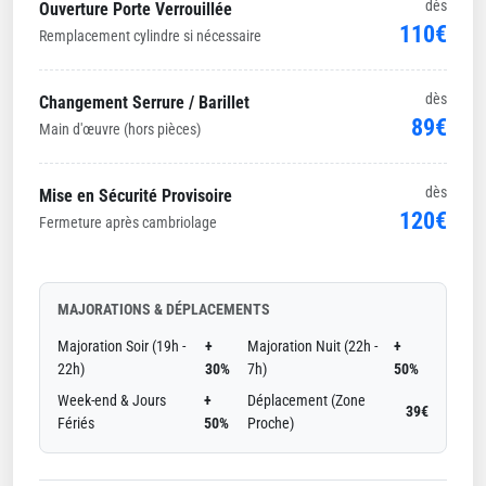
dès
Ouverture Porte Verrouillée
110€
Remplacement cylindre si nécessaire
dès
Changement Serrure / Barillet
89€
Main d'œuvre (hors pièces)
dès
Mise en Sécurité Provisoire
120€
Fermeture après cambriolage
MAJORATIONS & DÉPLACEMENTS
Majoration Soir (19h -
+
Majoration Nuit (22h -
+
22h)
30%
7h)
50%
Week-end & Jours
+
Déplacement (Zone
39€
Fériés
50%
Proche)