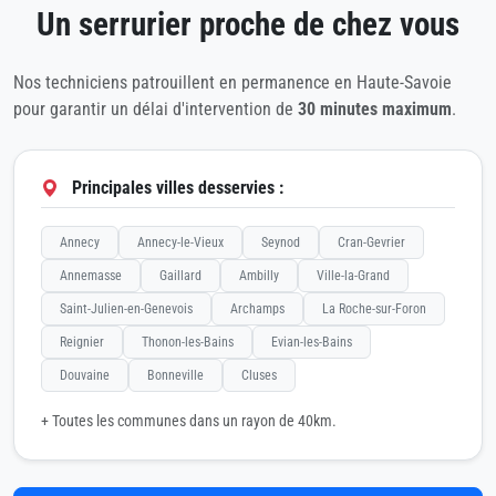
Un serrurier proche de chez vous
Nos techniciens patrouillent en permanence en Haute-Savoie
pour garantir un délai d'intervention de
30 minutes maximum
.
Principales villes desservies :
Annecy
Annecy-le-Vieux
Seynod
Cran-Gevrier
Annemasse
Gaillard
Ambilly
Ville-la-Grand
Saint-Julien-en-Genevois
Archamps
La Roche-sur-Foron
Reignier
Thonon-les-Bains
Evian-les-Bains
Douvaine
Bonneville
Cluses
+ Toutes les communes dans un rayon de 40km.