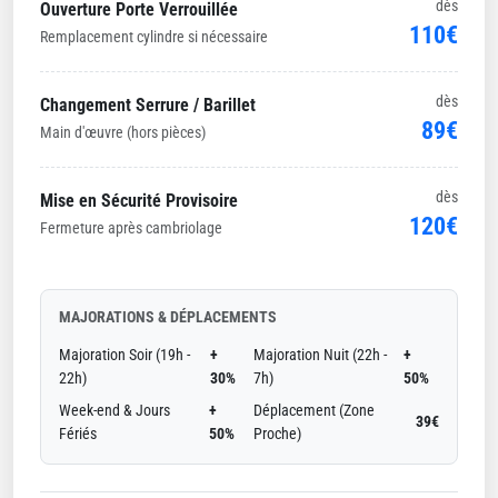
dès
Ouverture Porte Verrouillée
110€
Remplacement cylindre si nécessaire
dès
Changement Serrure / Barillet
89€
Main d'œuvre (hors pièces)
dès
Mise en Sécurité Provisoire
120€
Fermeture après cambriolage
MAJORATIONS & DÉPLACEMENTS
Majoration Soir (19h -
+
Majoration Nuit (22h -
+
22h)
30%
7h)
50%
Week-end & Jours
+
Déplacement (Zone
39€
Fériés
50%
Proche)