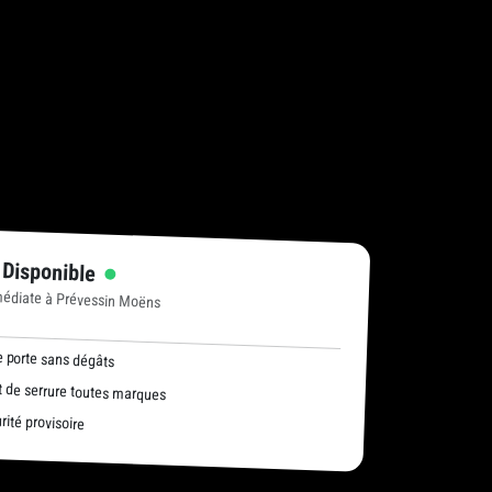
 Disponible
médiate à Prévessin Moëns
 porte sans dégâts
de serrure toutes marques
ité provisoire