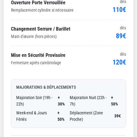
dès
Ouverture Porte Verrouillée
110€
Remplacement cylindre si nécessaire
dès
Changement Serrure / Barillet
89€
Main d'œuvre (hors pièces)
dès
Mise en Sécurité Provisoire
120€
Fermeture après cambriolage
MAJORATIONS & DÉPLACEMENTS
Majoration Soir (19h -
+
Majoration Nuit (22h -
+
22h)
30%
7h)
50%
Week-end & Jours
+
Déplacement (Zone
39€
Fériés
50%
Proche)