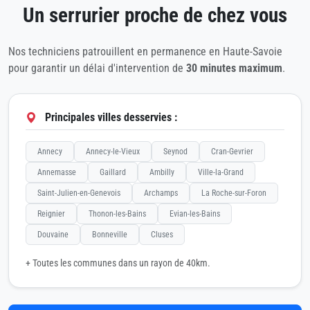
Un serrurier proche de chez vous
Nos techniciens patrouillent en permanence en Haute-Savoie
pour garantir un délai d'intervention de
30 minutes maximum
.
Principales villes desservies :
Annecy
Annecy-le-Vieux
Seynod
Cran-Gevrier
Annemasse
Gaillard
Ambilly
Ville-la-Grand
Saint-Julien-en-Genevois
Archamps
La Roche-sur-Foron
Reignier
Thonon-les-Bains
Evian-les-Bains
Douvaine
Bonneville
Cluses
+ Toutes les communes dans un rayon de 40km.