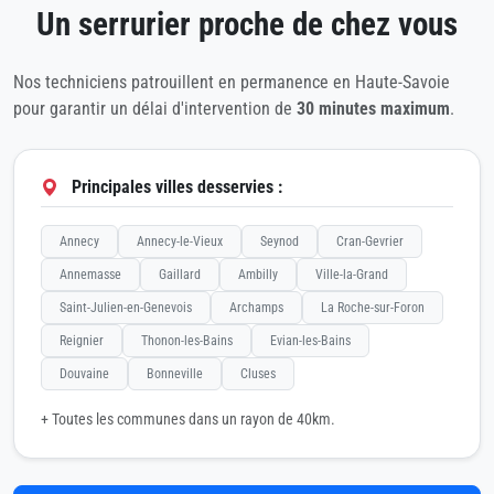
Un serrurier proche de chez vous
Nos techniciens patrouillent en permanence en Haute-Savoie
pour garantir un délai d'intervention de
30 minutes maximum
.
Principales villes desservies :
Annecy
Annecy-le-Vieux
Seynod
Cran-Gevrier
Annemasse
Gaillard
Ambilly
Ville-la-Grand
Saint-Julien-en-Genevois
Archamps
La Roche-sur-Foron
Reignier
Thonon-les-Bains
Evian-les-Bains
Douvaine
Bonneville
Cluses
+ Toutes les communes dans un rayon de 40km.