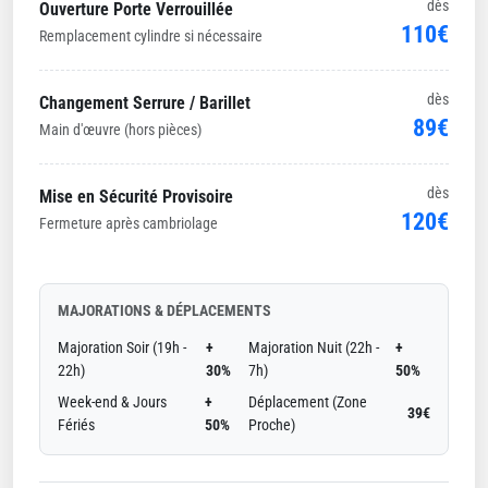
dès
Ouverture Porte Verrouillée
110€
Remplacement cylindre si nécessaire
dès
Changement Serrure / Barillet
89€
Main d'œuvre (hors pièces)
dès
Mise en Sécurité Provisoire
120€
Fermeture après cambriolage
MAJORATIONS & DÉPLACEMENTS
Majoration Soir (19h -
+
Majoration Nuit (22h -
+
22h)
30%
7h)
50%
Week-end & Jours
+
Déplacement (Zone
39€
Fériés
50%
Proche)