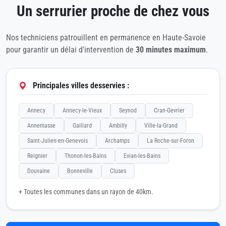
Un serrurier proche de chez vous
Nos techniciens patrouillent en permanence en Haute-Savoie
pour garantir un délai d'intervention de
30 minutes maximum
.
Principales villes desservies :
Annecy
Annecy-le-Vieux
Seynod
Cran-Gevrier
Annemasse
Gaillard
Ambilly
Ville-la-Grand
Saint-Julien-en-Genevois
Archamps
La Roche-sur-Foron
Reignier
Thonon-les-Bains
Evian-les-Bains
Douvaine
Bonneville
Cluses
+ Toutes les communes dans un rayon de 40km.