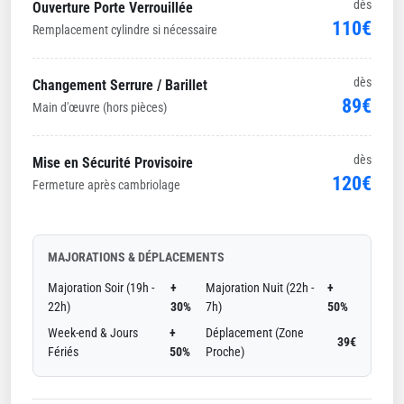
dès
Ouverture Porte Verrouillée
110€
Remplacement cylindre si nécessaire
dès
Changement Serrure / Barillet
89€
Main d'œuvre (hors pièces)
dès
Mise en Sécurité Provisoire
120€
Fermeture après cambriolage
MAJORATIONS & DÉPLACEMENTS
Majoration Soir (19h -
+
Majoration Nuit (22h -
+
22h)
30%
7h)
50%
Week-end & Jours
+
Déplacement (Zone
39€
Fériés
50%
Proche)