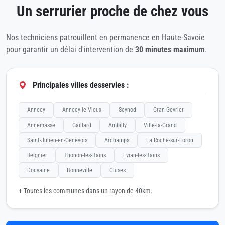
Un serrurier proche de chez vous
Nos techniciens patrouillent en permanence en Haute-Savoie
pour garantir un délai d'intervention de
30 minutes maximum
.
Principales villes desservies :
Annecy
Annecy-le-Vieux
Seynod
Cran-Gevrier
Annemasse
Gaillard
Ambilly
Ville-la-Grand
Saint-Julien-en-Genevois
Archamps
La Roche-sur-Foron
Reignier
Thonon-les-Bains
Evian-les-Bains
Douvaine
Bonneville
Cluses
+ Toutes les communes dans un rayon de 40km.