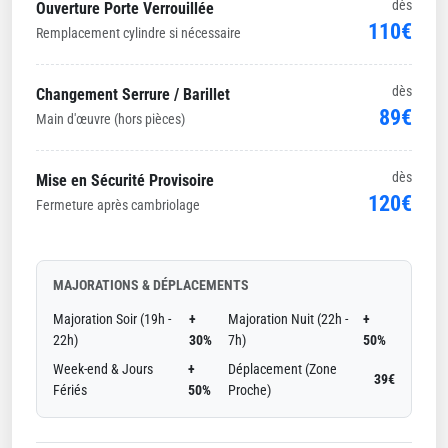
dès
Ouverture Porte Verrouillée
110€
Remplacement cylindre si nécessaire
dès
Changement Serrure / Barillet
89€
Main d'œuvre (hors pièces)
dès
Mise en Sécurité Provisoire
120€
Fermeture après cambriolage
MAJORATIONS & DÉPLACEMENTS
Majoration Soir (19h -
+
Majoration Nuit (22h -
+
22h)
30%
7h)
50%
Week-end & Jours
+
Déplacement (Zone
39€
Fériés
50%
Proche)