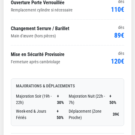
dès
Ouverture Porte Verrouillée
110€
Remplacement cylindre si nécessaire
dès
Changement Serrure / Barillet
89€
Main d'œuvre (hors pièces)
dès
Mise en Sécurité Provisoire
120€
Fermeture après cambriolage
MAJORATIONS & DÉPLACEMENTS
Majoration Soir (19h -
+
Majoration Nuit (22h -
+
22h)
30%
7h)
50%
Week-end & Jours
+
Déplacement (Zone
39€
Fériés
50%
Proche)