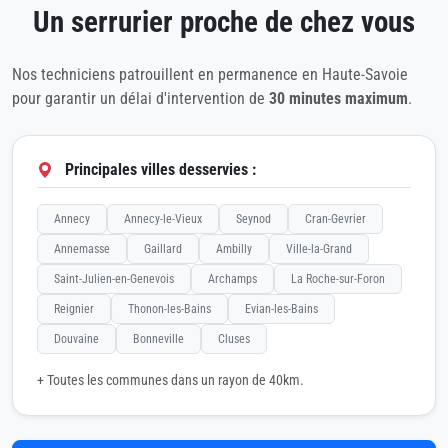
Un serrurier proche de chez vous
Nos techniciens patrouillent en permanence en Haute-Savoie
pour garantir un délai d'intervention de
30 minutes maximum
.
Principales villes desservies :
Annecy
Annecy-le-Vieux
Seynod
Cran-Gevrier
Annemasse
Gaillard
Ambilly
Ville-la-Grand
Saint-Julien-en-Genevois
Archamps
La Roche-sur-Foron
Reignier
Thonon-les-Bains
Evian-les-Bains
Douvaine
Bonneville
Cluses
+ Toutes les communes dans un rayon de 40km.