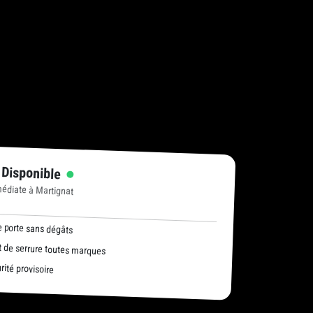
 Disponible
médiate à Martignat
 porte sans dégâts
de serrure toutes marques
ité provisoire