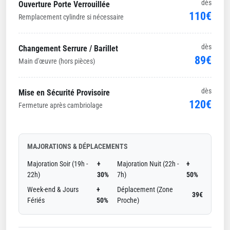
dès
Ouverture Porte Verrouillée
110€
Remplacement cylindre si nécessaire
dès
Changement Serrure / Barillet
89€
Main d'œuvre (hors pièces)
dès
Mise en Sécurité Provisoire
120€
Fermeture après cambriolage
MAJORATIONS & DÉPLACEMENTS
Majoration Soir (19h -
+
Majoration Nuit (22h -
+
22h)
30%
7h)
50%
Week-end & Jours
+
Déplacement (Zone
39€
Fériés
50%
Proche)