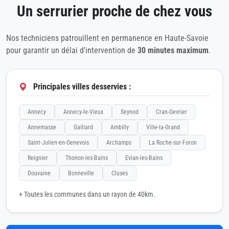
Un serrurier proche de chez vous
Nos techniciens patrouillent en permanence en Haute-Savoie
pour garantir un délai d'intervention de
30 minutes maximum
.
Principales villes desservies :
Annecy
Annecy-le-Vieux
Seynod
Cran-Gevrier
Annemasse
Gaillard
Ambilly
Ville-la-Grand
Saint-Julien-en-Genevois
Archamps
La Roche-sur-Foron
Reignier
Thonon-les-Bains
Evian-les-Bains
Douvaine
Bonneville
Cluses
+ Toutes les communes dans un rayon de 40km.