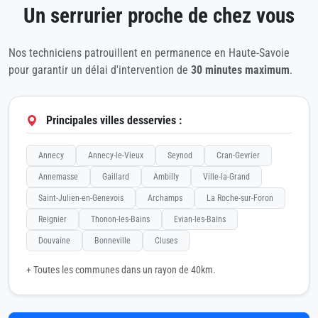
Un serrurier proche de chez vous
Nos techniciens patrouillent en permanence en Haute-Savoie
pour garantir un délai d'intervention de
30 minutes maximum
.
Principales villes desservies :
Annecy
Annecy-le-Vieux
Seynod
Cran-Gevrier
Annemasse
Gaillard
Ambilly
Ville-la-Grand
Saint-Julien-en-Genevois
Archamps
La Roche-sur-Foron
Reignier
Thonon-les-Bains
Evian-les-Bains
Douvaine
Bonneville
Cluses
+ Toutes les communes dans un rayon de 40km.