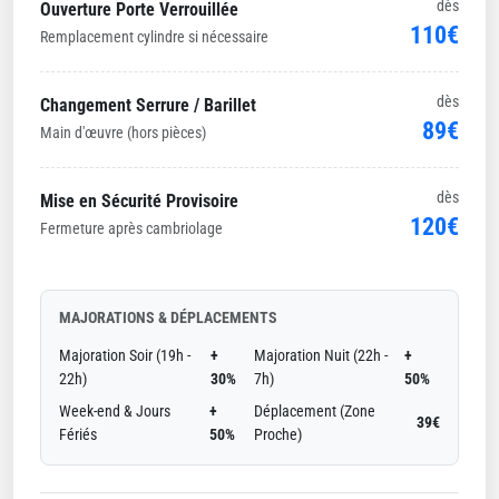
dès
Ouverture Porte Verrouillée
110€
Remplacement cylindre si nécessaire
dès
Changement Serrure / Barillet
89€
Main d'œuvre (hors pièces)
dès
Mise en Sécurité Provisoire
120€
Fermeture après cambriolage
MAJORATIONS & DÉPLACEMENTS
Majoration Soir (19h -
+
Majoration Nuit (22h -
+
22h)
30%
7h)
50%
Week-end & Jours
+
Déplacement (Zone
39€
Fériés
50%
Proche)