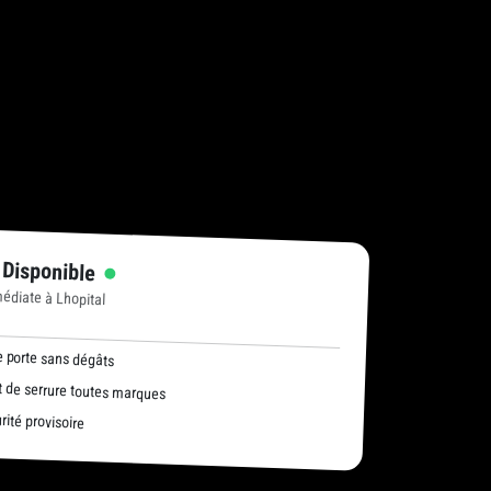
 Disponible
édiate à Lhopital
 porte sans dégâts
de serrure toutes marques
ité provisoire