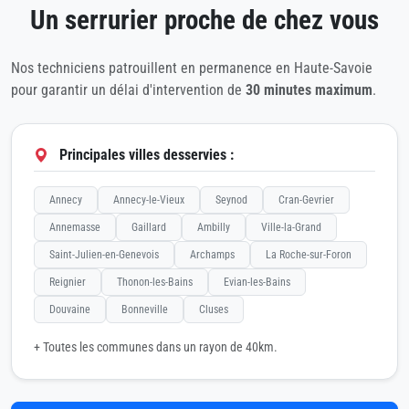
Un serrurier proche de chez vous
Nos techniciens patrouillent en permanence en Haute-Savoie
pour garantir un délai d'intervention de
30 minutes maximum
.
Principales villes desservies :
Annecy
Annecy-le-Vieux
Seynod
Cran-Gevrier
Annemasse
Gaillard
Ambilly
Ville-la-Grand
Saint-Julien-en-Genevois
Archamps
La Roche-sur-Foron
Reignier
Thonon-les-Bains
Evian-les-Bains
Douvaine
Bonneville
Cluses
+ Toutes les communes dans un rayon de 40km.