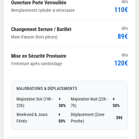
dès
Ouverture Porte Verrouillée
110€
Remplacement cylindre si nécessaire
dès
Changement Serrure / Barillet
89€
Main d'œuvre (hors pièces)
dès
Mise en Sécurité Provisoire
120€
Fermeture après cambriolage
MAJORATIONS & DÉPLACEMENTS
Majoration Soir (19h -
+
Majoration Nuit (22h -
+
22h)
30%
7h)
50%
Week-end & Jours
+
Déplacement (Zone
39€
Fériés
50%
Proche)