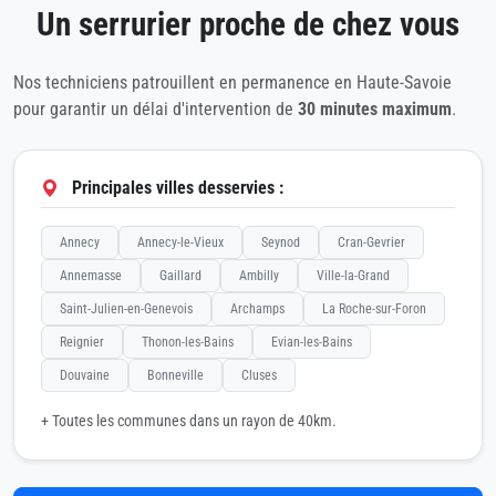
Un serrurier proche de chez vous
Nos techniciens patrouillent en permanence en Haute-Savoie
pour garantir un délai d'intervention de
30 minutes maximum
.
Principales villes desservies :
Annecy
Annecy-le-Vieux
Seynod
Cran-Gevrier
Annemasse
Gaillard
Ambilly
Ville-la-Grand
Saint-Julien-en-Genevois
Archamps
La Roche-sur-Foron
Reignier
Thonon-les-Bains
Evian-les-Bains
Douvaine
Bonneville
Cluses
+ Toutes les communes dans un rayon de 40km.