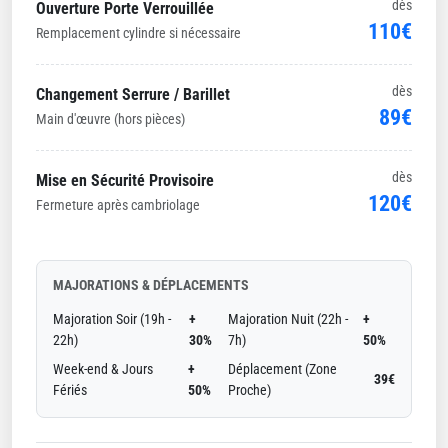
dès
Ouverture Porte Verrouillée
110€
Remplacement cylindre si nécessaire
dès
Changement Serrure / Barillet
89€
Main d'œuvre (hors pièces)
dès
Mise en Sécurité Provisoire
120€
Fermeture après cambriolage
MAJORATIONS & DÉPLACEMENTS
Majoration Soir (19h -
+
Majoration Nuit (22h -
+
22h)
30%
7h)
50%
Week-end & Jours
+
Déplacement (Zone
39€
Fériés
50%
Proche)