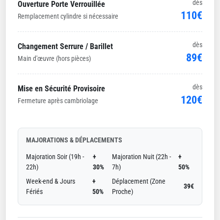
dès
Ouverture Porte Verrouillée
110€
Remplacement cylindre si nécessaire
dès
Changement Serrure / Barillet
89€
Main d'œuvre (hors pièces)
dès
Mise en Sécurité Provisoire
120€
Fermeture après cambriolage
MAJORATIONS & DÉPLACEMENTS
Majoration Soir (19h -
+
Majoration Nuit (22h -
+
22h)
30%
7h)
50%
Week-end & Jours
+
Déplacement (Zone
39€
Fériés
50%
Proche)