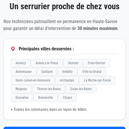
Un serrurier proche de chez vous
Nos techniciens patrouillent en permanence en Haute-Savoie
pour garantir un délai d'intervention de
30 minutes maximum
.
Principales villes desservies :
Annecy
Annecy-le-Vieux
Seynod
Cran-Gevrier
Annemasse
Gaillard
Ambilly
Ville-la-Grand
Saint-Julien-en-Genevois
Archamps
La Roche-sur-Foron
Reignier
Thonon-les-Bains
Evian-les-Bains
Douvaine
Bonneville
Cluses
+ Toutes les communes dans un rayon de 40km.