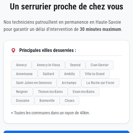
Un serrurier proche de chez vous
Nos techniciens patrouillent en permanence en Haute-Savoie
pour garantir un délai d'intervention de
30 minutes maximum
.
Principales villes desservies :
Annecy
Annecy-le-Vieux
Seynod
Cran-Gevrier
Annemasse
Gaillard
Ambilly
Ville-la-Grand
Saint-Julien-en-Genevois
Archamps
La Roche-sur-Foron
Reignier
Thonon-les-Bains
Evian-les-Bains
Douvaine
Bonneville
Cluses
+ Toutes les communes dans un rayon de 40km.