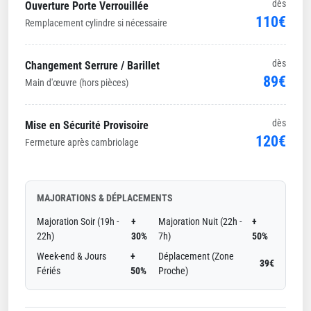
dès
Ouverture Porte Verrouillée
110€
Remplacement cylindre si nécessaire
dès
Changement Serrure / Barillet
89€
Main d'œuvre (hors pièces)
dès
Mise en Sécurité Provisoire
120€
Fermeture après cambriolage
MAJORATIONS & DÉPLACEMENTS
Majoration Soir (19h -
+
Majoration Nuit (22h -
+
22h)
30%
7h)
50%
Week-end & Jours
+
Déplacement (Zone
39€
Fériés
50%
Proche)