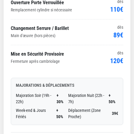
dès
Ouverture Porte Verrouillée
110€
Remplacement cylindre si nécessaire
dès
Changement Serrure / Barillet
89€
Main d'œuvre (hors pièces)
dès
Mise en Sécurité Provisoire
120€
Fermeture après cambriolage
MAJORATIONS & DÉPLACEMENTS
Majoration Soir (19h -
+
Majoration Nuit (22h -
+
22h)
30%
7h)
50%
Week-end & Jours
+
Déplacement (Zone
39€
Fériés
50%
Proche)