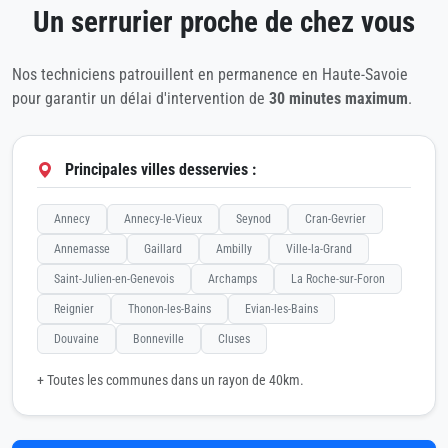
Un serrurier proche de chez vous
Nos techniciens patrouillent en permanence en Haute-Savoie
pour garantir un délai d'intervention de
30 minutes maximum
.
Principales villes desservies :
Annecy
Annecy-le-Vieux
Seynod
Cran-Gevrier
Annemasse
Gaillard
Ambilly
Ville-la-Grand
Saint-Julien-en-Genevois
Archamps
La Roche-sur-Foron
Reignier
Thonon-les-Bains
Evian-les-Bains
Douvaine
Bonneville
Cluses
+ Toutes les communes dans un rayon de 40km.