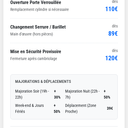
dès
Ouverture Porte Verrouillée
110€
Remplacement cylindre si nécessaire
dès
Changement Serrure / Barillet
89€
Main d'œuvre (hors pièces)
dès
Mise en Sécurité Provisoire
120€
Fermeture après cambriolage
MAJORATIONS & DÉPLACEMENTS
Majoration Soir (19h -
+
Majoration Nuit (22h -
+
22h)
30%
7h)
50%
Week-end & Jours
+
Déplacement (Zone
39€
Fériés
50%
Proche)