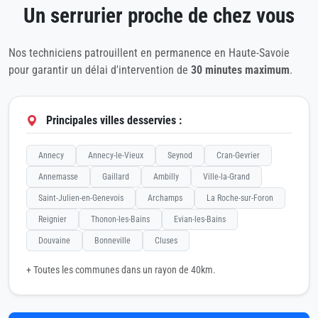
Un serrurier proche de chez vous
Nos techniciens patrouillent en permanence en Haute-Savoie
pour garantir un délai d'intervention de
30 minutes maximum
.
Principales villes desservies :
Annecy
Annecy-le-Vieux
Seynod
Cran-Gevrier
Annemasse
Gaillard
Ambilly
Ville-la-Grand
Saint-Julien-en-Genevois
Archamps
La Roche-sur-Foron
Reignier
Thonon-les-Bains
Evian-les-Bains
Douvaine
Bonneville
Cluses
+ Toutes les communes dans un rayon de 40km.