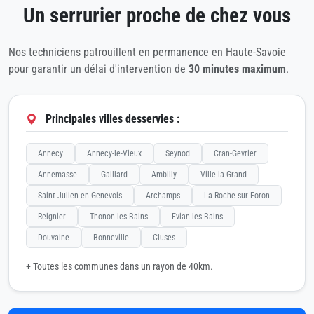
Un serrurier proche de chez vous
Nos techniciens patrouillent en permanence en Haute-Savoie
pour garantir un délai d'intervention de
30 minutes maximum
.
Principales villes desservies :
Annecy
Annecy-le-Vieux
Seynod
Cran-Gevrier
Annemasse
Gaillard
Ambilly
Ville-la-Grand
Saint-Julien-en-Genevois
Archamps
La Roche-sur-Foron
Reignier
Thonon-les-Bains
Evian-les-Bains
Douvaine
Bonneville
Cluses
+ Toutes les communes dans un rayon de 40km.