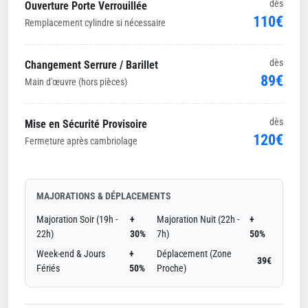
dès
Ouverture Porte Verrouillée
110€
Remplacement cylindre si nécessaire
dès
Changement Serrure / Barillet
89€
Main d'œuvre (hors pièces)
dès
Mise en Sécurité Provisoire
120€
Fermeture après cambriolage
MAJORATIONS & DÉPLACEMENTS
Majoration Soir (19h -
+
Majoration Nuit (22h -
+
22h)
30%
7h)
50%
Week-end & Jours
+
Déplacement (Zone
39€
Fériés
50%
Proche)