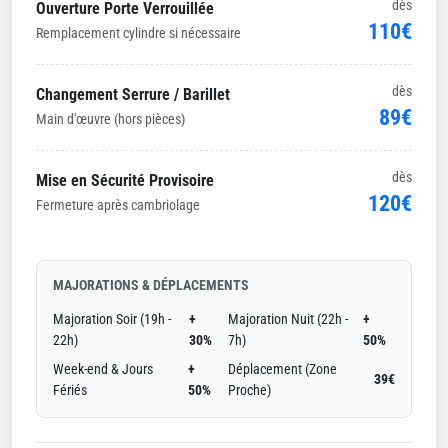
dès
Ouverture Porte Verrouillée
110€
Remplacement cylindre si nécessaire
dès
Changement Serrure / Barillet
89€
Main d'œuvre (hors pièces)
dès
Mise en Sécurité Provisoire
120€
Fermeture après cambriolage
MAJORATIONS & DÉPLACEMENTS
Majoration Soir (19h -
+
Majoration Nuit (22h -
+
22h)
30%
7h)
50%
Week-end & Jours
+
Déplacement (Zone
39€
Fériés
50%
Proche)