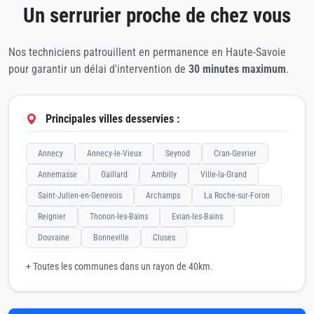
Un serrurier proche de chez vous
Nos techniciens patrouillent en permanence en Haute-Savoie
pour garantir un délai d'intervention de
30 minutes maximum
.
Principales villes desservies :
Annecy
Annecy-le-Vieux
Seynod
Cran-Gevrier
Annemasse
Gaillard
Ambilly
Ville-la-Grand
Saint-Julien-en-Genevois
Archamps
La Roche-sur-Foron
Reignier
Thonon-les-Bains
Evian-les-Bains
Douvaine
Bonneville
Cluses
+ Toutes les communes dans un rayon de 40km.