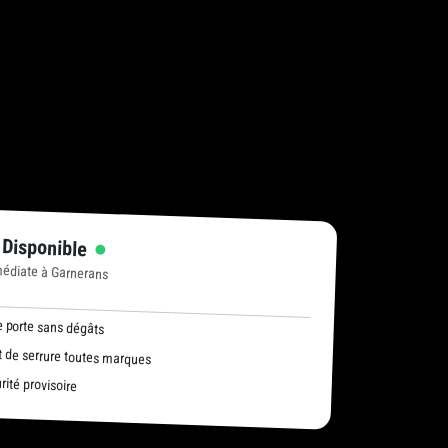
 Disponible
médiate à Garnerans
 porte sans dégâts
de serrure toutes marques
ité provisoire