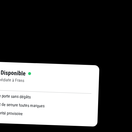
 Disponible
médiate à Frans
 porte sans dégâts
de serrure toutes marques
ité provisoire