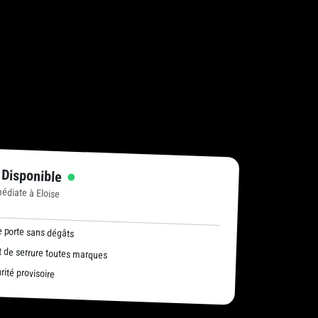
 Disponible
édiate à Eloise
 porte sans dégâts
de serrure toutes marques
ité provisoire