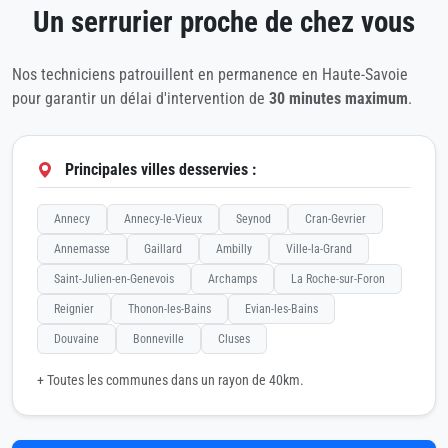
Un serrurier proche de chez vous
Nos techniciens patrouillent en permanence en Haute-Savoie
pour garantir un délai d'intervention de
30 minutes maximum
.
Principales villes desservies :
Annecy
Annecy-le-Vieux
Seynod
Cran-Gevrier
Annemasse
Gaillard
Ambilly
Ville-la-Grand
Saint-Julien-en-Genevois
Archamps
La Roche-sur-Foron
Reignier
Thonon-les-Bains
Evian-les-Bains
Douvaine
Bonneville
Cluses
+ Toutes les communes dans un rayon de 40km.