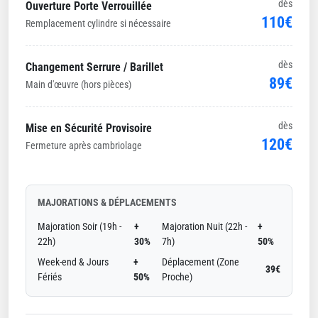
dès
Ouverture Porte Verrouillée
110€
Remplacement cylindre si nécessaire
dès
Changement Serrure / Barillet
89€
Main d'œuvre (hors pièces)
dès
Mise en Sécurité Provisoire
120€
Fermeture après cambriolage
MAJORATIONS & DÉPLACEMENTS
Majoration Soir (19h -
+
Majoration Nuit (22h -
+
22h)
30%
7h)
50%
Week-end & Jours
+
Déplacement (Zone
39€
Fériés
50%
Proche)