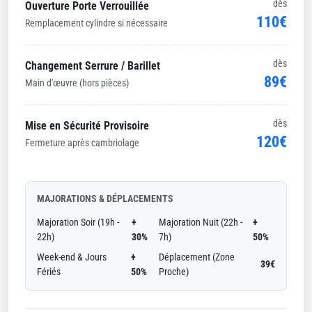
dès
Ouverture Porte Verrouillée
110€
Remplacement cylindre si nécessaire
dès
Changement Serrure / Barillet
89€
Main d'œuvre (hors pièces)
dès
Mise en Sécurité Provisoire
120€
Fermeture après cambriolage
MAJORATIONS & DÉPLACEMENTS
Majoration Soir (19h -
+
Majoration Nuit (22h -
+
22h)
30%
7h)
50%
Week-end & Jours
+
Déplacement (Zone
39€
Fériés
50%
Proche)