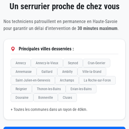
Un serrurier proche de chez vous
Nos techniciens patrouillent en permanence en Haute-Savoie
pour garantir un délai d'intervention de
30 minutes maximum
.
Principales villes desservies :
Annecy
Annecy-le-Vieux
Seynod
Cran-Gevrier
Annemasse
Gaillard
Ambilly
Ville-la-Grand
Saint-Julien-en-Genevois
Archamps
La Roche-sur-Foron
Reignier
Thonon-les-Bains
Evian-les-Bains
Douvaine
Bonneville
Cluses
+ Toutes les communes dans un rayon de 40km.