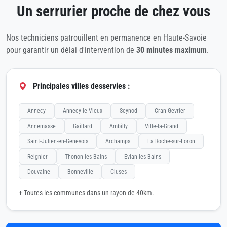
Un serrurier proche de chez vous
Nos techniciens patrouillent en permanence en Haute-Savoie
pour garantir un délai d'intervention de
30 minutes maximum
.
Principales villes desservies :
Annecy
Annecy-le-Vieux
Seynod
Cran-Gevrier
Annemasse
Gaillard
Ambilly
Ville-la-Grand
Saint-Julien-en-Genevois
Archamps
La Roche-sur-Foron
Reignier
Thonon-les-Bains
Evian-les-Bains
Douvaine
Bonneville
Cluses
+ Toutes les communes dans un rayon de 40km.