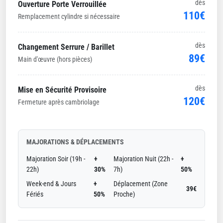
dès
Ouverture Porte Verrouillée
110€
Remplacement cylindre si nécessaire
dès
Changement Serrure / Barillet
89€
Main d'œuvre (hors pièces)
dès
Mise en Sécurité Provisoire
120€
Fermeture après cambriolage
MAJORATIONS & DÉPLACEMENTS
Majoration Soir (19h -
+
Majoration Nuit (22h -
+
22h)
30%
7h)
50%
Week-end & Jours
+
Déplacement (Zone
39€
Fériés
50%
Proche)