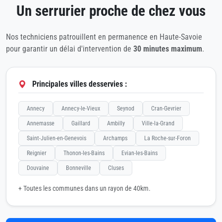
Un serrurier proche de chez vous
Nos techniciens patrouillent en permanence en Haute-Savoie
pour garantir un délai d'intervention de
30 minutes maximum
.
Principales villes desservies :
Annecy
Annecy-le-Vieux
Seynod
Cran-Gevrier
Annemasse
Gaillard
Ambilly
Ville-la-Grand
Saint-Julien-en-Genevois
Archamps
La Roche-sur-Foron
Reignier
Thonon-les-Bains
Evian-les-Bains
Douvaine
Bonneville
Cluses
+ Toutes les communes dans un rayon de 40km.