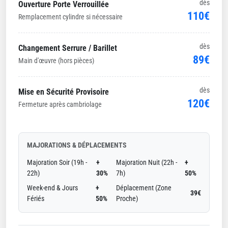
dès
Ouverture Porte Verrouillée
110€
Remplacement cylindre si nécessaire
dès
Changement Serrure / Barillet
89€
Main d'œuvre (hors pièces)
dès
Mise en Sécurité Provisoire
120€
Fermeture après cambriolage
MAJORATIONS & DÉPLACEMENTS
Majoration Soir (19h -
+
Majoration Nuit (22h -
+
22h)
30%
7h)
50%
Week-end & Jours
+
Déplacement (Zone
39€
Fériés
50%
Proche)