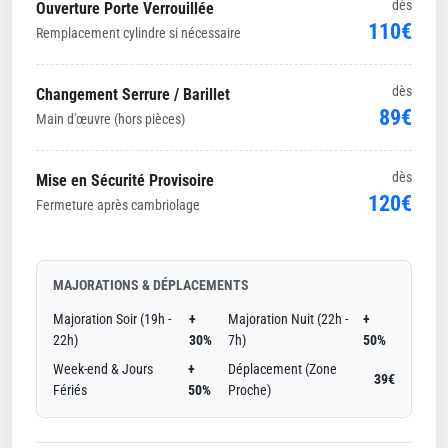
dès
Ouverture Porte Verrouillée
110€
Remplacement cylindre si nécessaire
dès
Changement Serrure / Barillet
89€
Main d'œuvre (hors pièces)
dès
Mise en Sécurité Provisoire
120€
Fermeture après cambriolage
MAJORATIONS & DÉPLACEMENTS
Majoration Soir (19h -
+
Majoration Nuit (22h -
+
22h)
30%
7h)
50%
Week-end & Jours
+
Déplacement (Zone
39€
Fériés
50%
Proche)