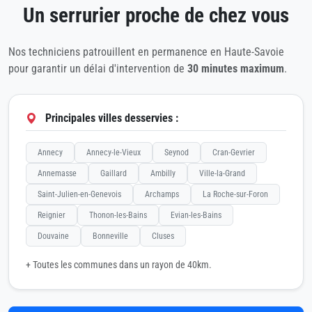
Un serrurier proche de chez vous
Nos techniciens patrouillent en permanence en Haute-Savoie
pour garantir un délai d'intervention de
30 minutes maximum
.
Principales villes desservies :
Annecy
Annecy-le-Vieux
Seynod
Cran-Gevrier
Annemasse
Gaillard
Ambilly
Ville-la-Grand
Saint-Julien-en-Genevois
Archamps
La Roche-sur-Foron
Reignier
Thonon-les-Bains
Evian-les-Bains
Douvaine
Bonneville
Cluses
+ Toutes les communes dans un rayon de 40km.