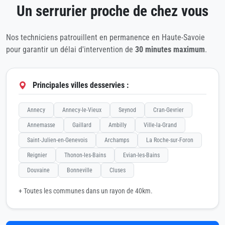
Un serrurier proche de chez vous
Nos techniciens patrouillent en permanence en Haute-Savoie
pour garantir un délai d'intervention de
30 minutes maximum
.
Principales villes desservies :
Annecy
Annecy-le-Vieux
Seynod
Cran-Gevrier
Annemasse
Gaillard
Ambilly
Ville-la-Grand
Saint-Julien-en-Genevois
Archamps
La Roche-sur-Foron
Reignier
Thonon-les-Bains
Evian-les-Bains
Douvaine
Bonneville
Cluses
+ Toutes les communes dans un rayon de 40km.