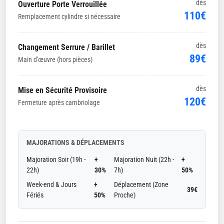
dès
Ouverture Porte Verrouillée
110€
Remplacement cylindre si nécessaire
dès
Changement Serrure / Barillet
89€
Main d'œuvre (hors pièces)
dès
Mise en Sécurité Provisoire
120€
Fermeture après cambriolage
MAJORATIONS & DÉPLACEMENTS
Majoration Soir (19h -
+
Majoration Nuit (22h -
+
22h)
30%
7h)
50%
Week-end & Jours
+
Déplacement (Zone
39€
Fériés
50%
Proche)