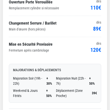
dès
Ouverture Porte Verrouillée
110€
Remplacement cylindre si nécessaire
dès
Changement Serrure / Barillet
89€
Main d'œuvre (hors pièces)
dès
Mise en Sécurité Provisoire
120€
Fermeture après cambriolage
MAJORATIONS & DÉPLACEMENTS
Majoration Soir (19h -
+
Majoration Nuit (22h -
+
22h)
30%
7h)
50%
Week-end & Jours
+
Déplacement (Zone
39€
Fériés
50%
Proche)