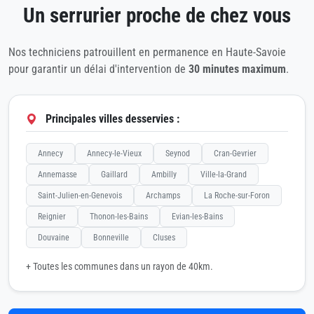
Un serrurier proche de chez vous
Nos techniciens patrouillent en permanence en Haute-Savoie
pour garantir un délai d'intervention de
30 minutes maximum
.
Principales villes desservies :
Annecy
Annecy-le-Vieux
Seynod
Cran-Gevrier
Annemasse
Gaillard
Ambilly
Ville-la-Grand
Saint-Julien-en-Genevois
Archamps
La Roche-sur-Foron
Reignier
Thonon-les-Bains
Evian-les-Bains
Douvaine
Bonneville
Cluses
+ Toutes les communes dans un rayon de 40km.