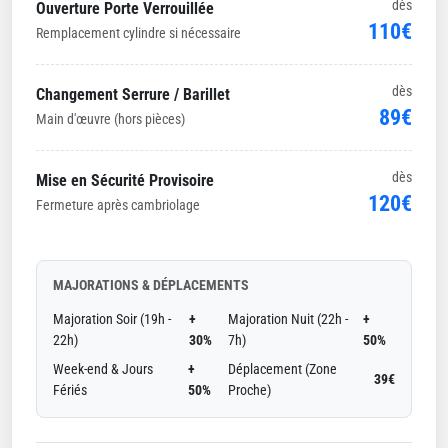
dès
Ouverture Porte Verrouillée
110€
Remplacement cylindre si nécessaire
dès
Changement Serrure / Barillet
89€
Main d'œuvre (hors pièces)
dès
Mise en Sécurité Provisoire
120€
Fermeture après cambriolage
MAJORATIONS & DÉPLACEMENTS
Majoration Soir (19h -
+
Majoration Nuit (22h -
+
22h)
30%
7h)
50%
Week-end & Jours
+
Déplacement (Zone
39€
Fériés
50%
Proche)