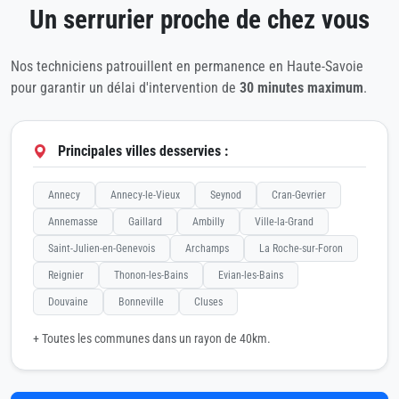
Un serrurier proche de chez vous
Nos techniciens patrouillent en permanence en Haute-Savoie
pour garantir un délai d'intervention de
30 minutes maximum
.
Principales villes desservies :
Annecy
Annecy-le-Vieux
Seynod
Cran-Gevrier
Annemasse
Gaillard
Ambilly
Ville-la-Grand
Saint-Julien-en-Genevois
Archamps
La Roche-sur-Foron
Reignier
Thonon-les-Bains
Evian-les-Bains
Douvaine
Bonneville
Cluses
+ Toutes les communes dans un rayon de 40km.