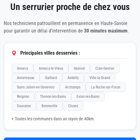
Un serrurier proche de chez vous
Nos techniciens patrouillent en permanence en Haute-Savoie
pour garantir un délai d'intervention de
30 minutes maximum
.
Principales villes desservies :
Annecy
Annecy-le-Vieux
Seynod
Cran-Gevrier
Annemasse
Gaillard
Ambilly
Ville-la-Grand
Saint-Julien-en-Genevois
Archamps
La Roche-sur-Foron
Reignier
Thonon-les-Bains
Evian-les-Bains
Douvaine
Bonneville
Cluses
+ Toutes les communes dans un rayon de 40km.