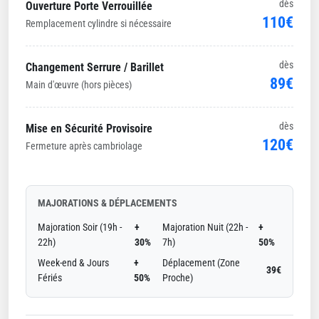
dès
Ouverture Porte Verrouillée
110€
Remplacement cylindre si nécessaire
dès
Changement Serrure / Barillet
89€
Main d'œuvre (hors pièces)
dès
Mise en Sécurité Provisoire
120€
Fermeture après cambriolage
MAJORATIONS & DÉPLACEMENTS
Majoration Soir (19h -
+
Majoration Nuit (22h -
+
22h)
30%
7h)
50%
Week-end & Jours
+
Déplacement (Zone
39€
Fériés
50%
Proche)