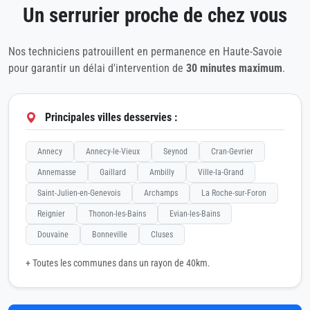
Un serrurier proche de chez vous
Nos techniciens patrouillent en permanence en Haute-Savoie
pour garantir un délai d'intervention de
30 minutes maximum
.
Principales villes desservies :
Annecy
Annecy-le-Vieux
Seynod
Cran-Gevrier
Annemasse
Gaillard
Ambilly
Ville-la-Grand
Saint-Julien-en-Genevois
Archamps
La Roche-sur-Foron
Reignier
Thonon-les-Bains
Evian-les-Bains
Douvaine
Bonneville
Cluses
+ Toutes les communes dans un rayon de 40km.