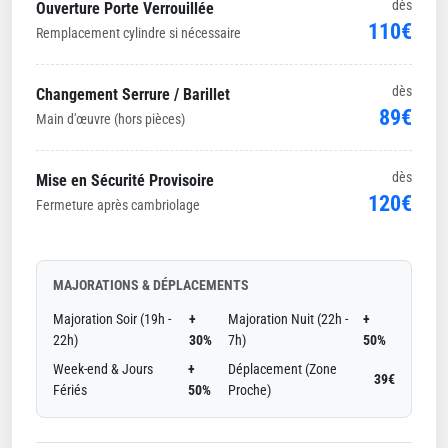
dès
Ouverture Porte Verrouillée
110€
Remplacement cylindre si nécessaire
dès
Changement Serrure / Barillet
89€
Main d'œuvre (hors pièces)
dès
Mise en Sécurité Provisoire
120€
Fermeture après cambriolage
MAJORATIONS & DÉPLACEMENTS
Majoration Soir (19h -
+
Majoration Nuit (22h -
+
22h)
30%
7h)
50%
Week-end & Jours
+
Déplacement (Zone
39€
Fériés
50%
Proche)