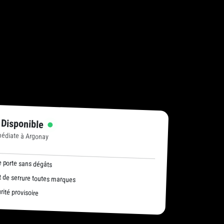
 Disponible
médiate à Argonay
 porte sans dégâts
de serrure toutes marques
ité provisoire