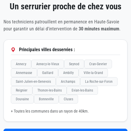
Un serrurier proche de chez vous
Nos techniciens patrouillent en permanence en Haute-Savoie
pour garantir un délai d'intervention de
30 minutes maximum
.
Principales villes desservies :
Annecy
Annecy-le-Vieux
Seynod
Cran-Gevrier
Annemasse
Gaillard
Ambilly
Ville-la-Grand
Saint-Julien-en-Genevois
Archamps
La Roche-sur-Foron
Reignier
Thonon-les-Bains
Evian-les-Bains
Douvaine
Bonneville
Cluses
+ Toutes les communes dans un rayon de 40km.