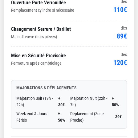
dès
Ouverture Porte Verrouillée
110€
Remplacement cylindre si nécessaire
dès
Changement Serrure / Barillet
89€
Main d'œuvre (hors pièces)
dès
Mise en Sécurité Provisoire
120€
Fermeture après cambriolage
MAJORATIONS & DÉPLACEMENTS
Majoration Soir (19h -
+
Majoration Nuit (22h -
+
22h)
30%
7h)
50%
Week-end & Jours
+
Déplacement (Zone
39€
Fériés
50%
Proche)