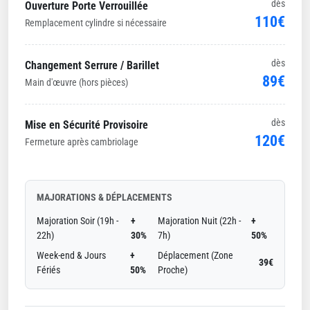
dès
Ouverture Porte Verrouillée
110€
Remplacement cylindre si nécessaire
dès
Changement Serrure / Barillet
89€
Main d'œuvre (hors pièces)
dès
Mise en Sécurité Provisoire
120€
Fermeture après cambriolage
MAJORATIONS & DÉPLACEMENTS
Majoration Soir (19h -
+
Majoration Nuit (22h -
+
22h)
30%
7h)
50%
Week-end & Jours
+
Déplacement (Zone
39€
Fériés
50%
Proche)