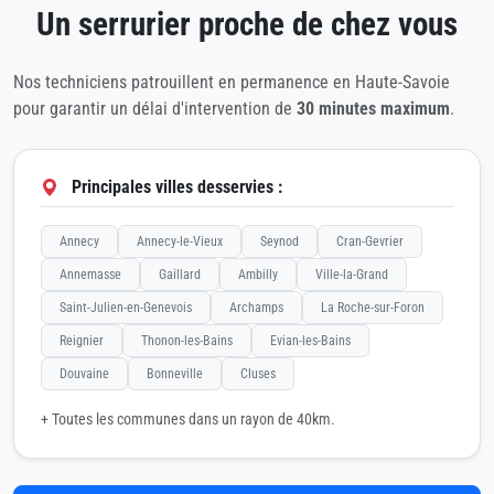
Un serrurier proche de chez vous
Nos techniciens patrouillent en permanence en Haute-Savoie
pour garantir un délai d'intervention de
30 minutes maximum
.
Principales villes desservies :
Annecy
Annecy-le-Vieux
Seynod
Cran-Gevrier
Annemasse
Gaillard
Ambilly
Ville-la-Grand
Saint-Julien-en-Genevois
Archamps
La Roche-sur-Foron
Reignier
Thonon-les-Bains
Evian-les-Bains
Douvaine
Bonneville
Cluses
+ Toutes les communes dans un rayon de 40km.