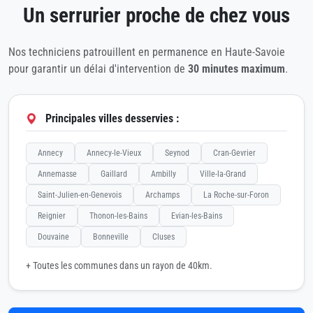
Un serrurier proche de chez vous
Nos techniciens patrouillent en permanence en Haute-Savoie
pour garantir un délai d'intervention de
30 minutes maximum
.
Principales villes desservies :
Annecy
Annecy-le-Vieux
Seynod
Cran-Gevrier
Annemasse
Gaillard
Ambilly
Ville-la-Grand
Saint-Julien-en-Genevois
Archamps
La Roche-sur-Foron
Reignier
Thonon-les-Bains
Evian-les-Bains
Douvaine
Bonneville
Cluses
+ Toutes les communes dans un rayon de 40km.