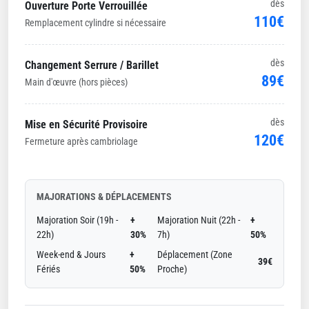
dès
Ouverture Porte Verrouillée
110€
Remplacement cylindre si nécessaire
dès
Changement Serrure / Barillet
89€
Main d'œuvre (hors pièces)
dès
Mise en Sécurité Provisoire
120€
Fermeture après cambriolage
MAJORATIONS & DÉPLACEMENTS
Majoration Soir (19h -
+
Majoration Nuit (22h -
+
22h)
30%
7h)
50%
Week-end & Jours
+
Déplacement (Zone
39€
Fériés
50%
Proche)