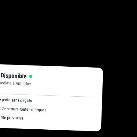
 Disponible
médiate à Ambutrix
 porte sans dégâts
de serrure toutes marques
ité provisoire